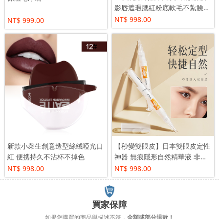
影唇遮瑕腮紅粉底軟毛不紮臉打
造完美妝面
NT$ 998.00
NT$ 999.00
新款小衆生創意造型絲絨啞光口
【秒變雙眼皮】日本雙眼皮定性
紅 便携持久不沾杯不掉色
神器 無痕隱形自然精華液 非膠
水防過敏
NT$ 998.00
NT$ 998.00
買家保障
如果您購買的商品與描述不符，
全額或部分退款！