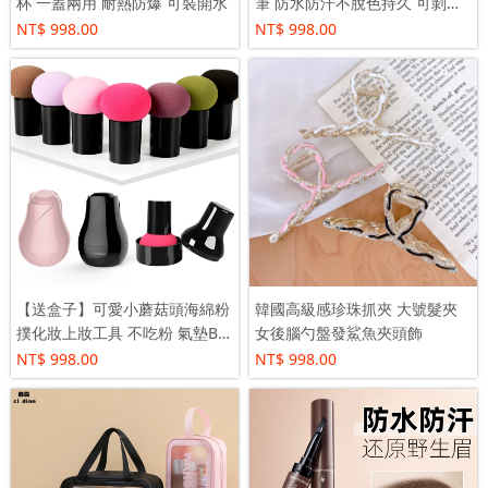
杯 一蓋兩用 耐熱防爆 可裝開水
筆 防水防汗不脫色持久 可剝鉛
筆硬芯適合初學者
NT$ 998.00
NT$ 998.00
【送盒子】可愛小蘑菇頭海綿粉
韓國高級感珍珠抓夾 大號髮夾
撲化妝上妝工具 不吃粉 氣墊BB
女後腦勺盤發鯊魚夾頭飾
霜幹濕兩用
NT$ 998.00
NT$ 998.00