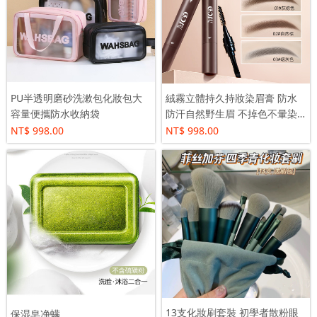
PU半透明磨砂洗漱包化妝包大
絨霧立體持久持妝染眉膏 防水
容量便攜防水收納袋
防汗自然野生眉 不掉色不暈染
根根分明
NT$ 998.00
NT$ 998.00
13支化妝刷套裝 初學者散粉眼
保湿皂净螨