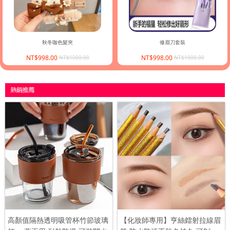
秋冬咖色髮夾
修眉刀套裝
NT$998.00
NT$998.00
NT$1000.00
NT$1000.00
高顏值隔熱透明吸管杯竹節玻璃
【化妝師專用】亨絲鐳射拉線眉